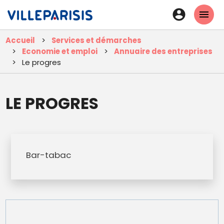
Aller
En-
au
tête
contenu
Accueil
Services et démarches
principal
-
Economie et emploi
Annuaire des entreprises
Connexi
Le progres
LE PROGRES
Bar-tabac