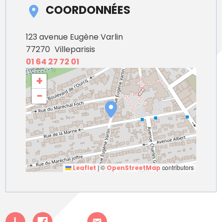
COORDONNÉES
123 avenue Eugène Varlin
77270
Villeparisis
01 64 27 72 01
+
−
|
©
contributors
Leaflet
OpenStreetMap