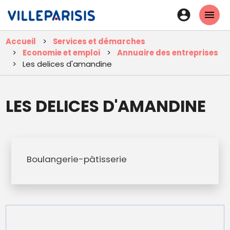
Aller
En-
au
tête
contenu
Accueil
Services et démarches
principal
-
Economie et emploi
Annuaire des entreprises
Connexi
Les delices d'amandine
LES DELICES D'AMANDINE
Boulangerie-pâtisserie