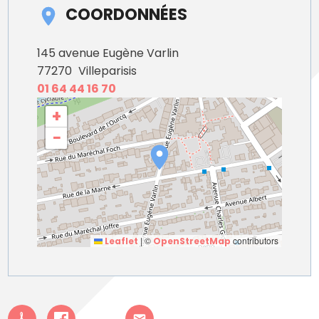
COORDONNÉES
145 avenue Eugène Varlin
77270
Villeparisis
01 64 44 16 70
+
−
|
©
contributors
Leaflet
OpenStreetMap