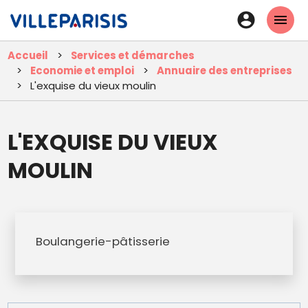
Aller
En-
au
tête
contenu
Accueil
Services et démarches
principal
-
Economie et emploi
Annuaire des entreprises
Connexi
L'exquise du vieux moulin
L'EXQUISE DU VIEUX
MOULIN
Boulangerie-pâtisserie