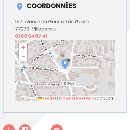
COORDONNÉES
157 avenue du Général de Gaulle
77270
Villeparisis
01 60 54 87 41
+
−
|
©
contributors
Leaflet
OpenStreetMap