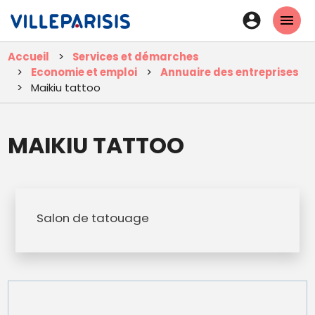
Aller
En-
au
tête
contenu
Accueil
Services et démarches
principal
-
Economie et emploi
Annuaire des entreprises
Connexi
Maikiu tattoo
MAIKIU TATTOO
Salon de tatouage