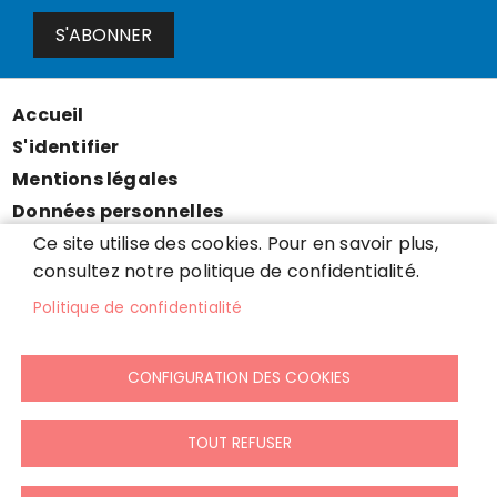
S'ABONNER
Accueil
Menu
S'identifier
Pied
Mentions légales
de
Données personnelles
page
Accessibilité : partiellement conforme
Ce site utilise des cookies. Pour en savoir plus,
consultez notre politique de confidentialité.
Cookies
Contact
Politique de confidentialité
Presse
Plan du site
CONFIGURATION DES COOKIES
TOUT REFUSER