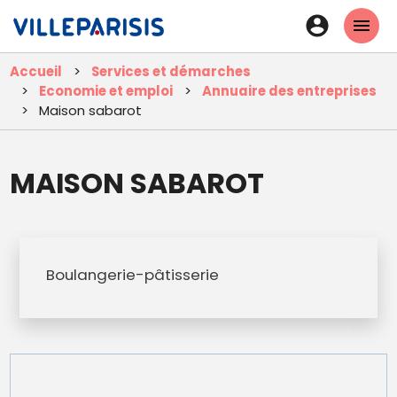
Aller
En-
au
tête
contenu
Accueil
Services et démarches
principal
-
Economie et emploi
Annuaire des entreprises
Connexi
Maison sabarot
MAISON SABAROT
Boulangerie-pâtisserie