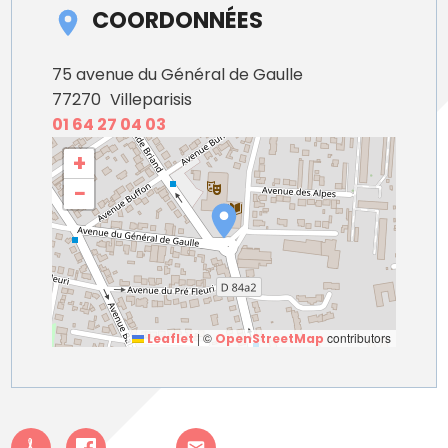
COORDONNÉES
75 avenue du Général de Gaulle
77270
Villeparisis
01 64 27 04 03
+
−
|
©
contributors
Leaflet
OpenStreetMap