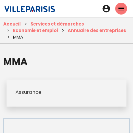
Aller
En-
au
tête
contenu
Accueil
Services et démarches
principal
-
Economie et emploi
Annuaire des entreprises
Connexi
MMA
MMA
Assurance