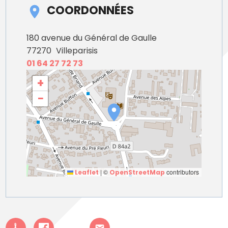
COORDONNÉES
180 avenue du Général de Gaulle
77270
Villeparisis
01 64 27 72 73
+
−
|
©
contributors
Leaflet
OpenStreetMap