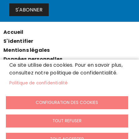
S'ABONNER
Accueil
Menu
S'identifier
Pied
Mentions légales
de
Données personnelles
page
Ce site utilise des cookies. Pour en savoir plus,
Accessibilité : partiellement conforme
consultez notre politique de confidentialité.
Cookies
Politique de confidentialité
Contact
Presse
CONFIGURATION DES COOKIES
Plan du site
TOUT REFUSER