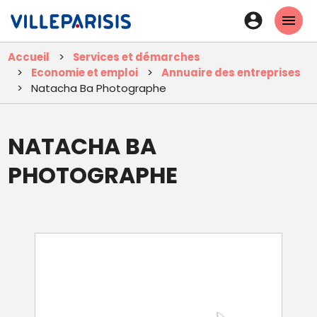
Aller
En-
au
tête
contenu
Accueil
Services et démarches
principal
-
Economie et emploi
Annuaire des entreprises
Connexi
Natacha Ba Photographe
NATACHA BA
PHOTOGRAPHE