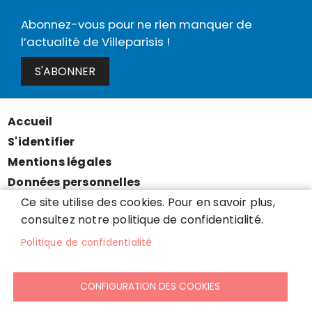
Abonnez-vous pour ne rien manquer de
l’actualité de Villeparisis !
S'ABONNER
Accueil
Menu
S'identifier
Pied
Mentions légales
de
Données personnelles
page
Accessibilité : partiellement conforme
Ce site utilise des cookies. Pour en savoir plus,
consultez notre politique de confidentialité.
Cookies
Contact
Politique de confidentialité
Presse
Plan du site
CONFIGURATION DES COOKIES