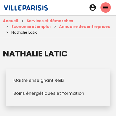
Aller
En-
au
tête
contenu
Accueil
Services et démarches
principal
-
Economie et emploi
Annuaire des entreprises
Connexi
Nathalie Latic
NATHALIE LATIC
Maître enseignant Reiki
Soins énergétiques et formation