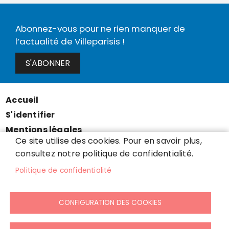
Abonnez-vous pour ne rien manquer de
l’actualité de Villeparisis !
S'ABONNER
Accueil
Menu
S'identifier
Pied
Mentions légales
de
Ce site utilise des cookies. Pour en savoir plus,
Données personnelles
page
consultez notre politique de confidentialité.
Accessibilité : partiellement conforme
Politique de confidentialité
Cookies
Contact
CONFIGURATION DES COOKIES
Presse
Plan du site