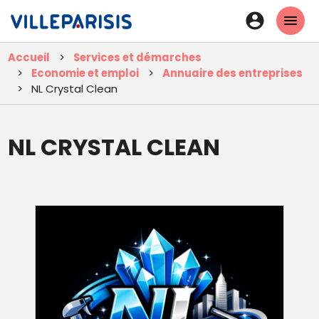
Aller
En-
au
tête
contenu
Accueil
Services et démarches
principal
-
Economie et emploi
Annuaire des entreprises
Connexi
NL Crystal Clean
NL CRYSTAL CLEAN