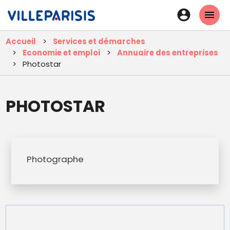
Aller
En-
au
tête
contenu
Accueil
Services et démarches
principal
-
Economie et emploi
Annuaire des entreprises
Connexi
Photostar
PHOTOSTAR
Photographe