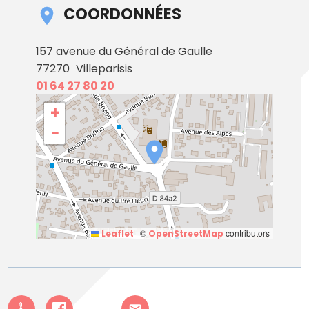
COORDONNÉES
157 avenue du Général de Gaulle
77270
Villeparisis
01 64 27 80 20
+
−
|
©
contributors
Leaflet
OpenStreetMap