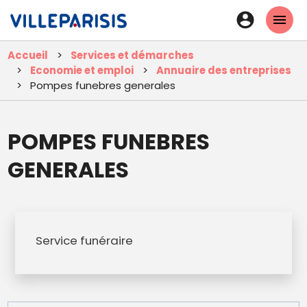
Aller
En-
au
tête
contenu
Accueil
Services et démarches
principal
-
Economie et emploi
Annuaire des entreprises
Connexi
Pompes funebres generales
POMPES FUNEBRES
GENERALES
Service funéraire