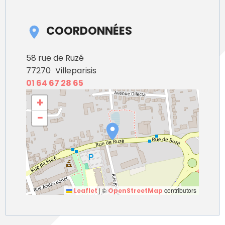
COORDONNÉES
58 rue de Ruzé
77270
Villeparisis
01 64 67 28 65
+
−
|
©
contributors
Leaflet
OpenStreetMap