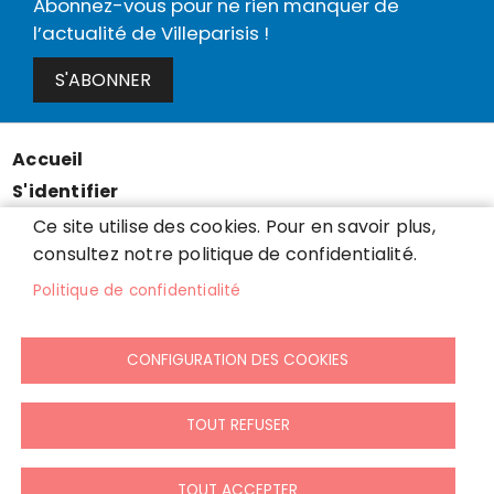
Abonnez-vous pour ne rien manquer de
l’actualité de Villeparisis !
S'ABONNER
Accueil
Menu
S'identifier
Pied
Mentions légales
Ce site utilise des cookies. Pour en savoir plus,
de
consultez notre politique de confidentialité.
Données personnelles
page
Accessibilité : partiellement conforme
Politique de confidentialité
Cookies
Contact
CONFIGURATION DES COOKIES
Presse
Plan du site
TOUT REFUSER
TOUT ACCEPTER