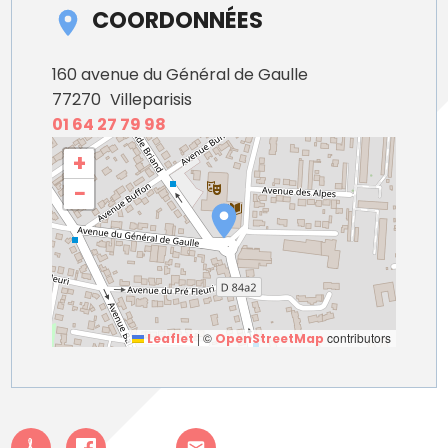
COORDONNÉES
160 avenue du Général de Gaulle
77270
Villeparisis
01 64 27 79 98
+
−
|
©
contributors
Leaflet
OpenStreetMap