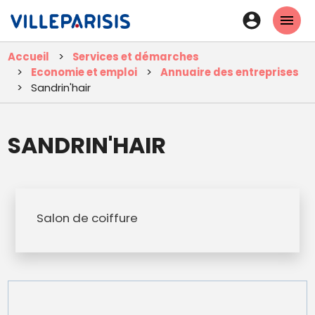
Aller
En-
au
tête
contenu
Accueil
Services et démarches
principal
-
Economie et emploi
Annuaire des entreprises
Connexi
Sandrin'hair
SANDRIN'HAIR
Salon de coiffure