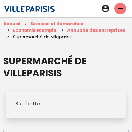
Aller
En-
au
tête
contenu
Accueil
Services et démarches
principal
-
Economie et emploi
Annuaire des entreprises
Connexi
Supermarché de villeparisis
SUPERMARCHÉ DE
VILLEPARISIS
Supérette