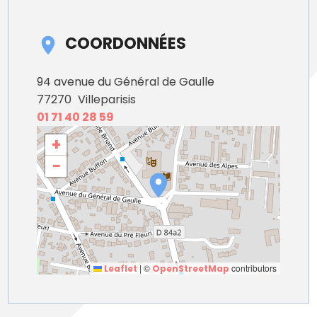
COORDONNÉES
94 avenue du Général de Gaulle
77270
Villeparisis
01 71 40 28 59
+
−
|
©
contributors
Leaflet
OpenStreetMap