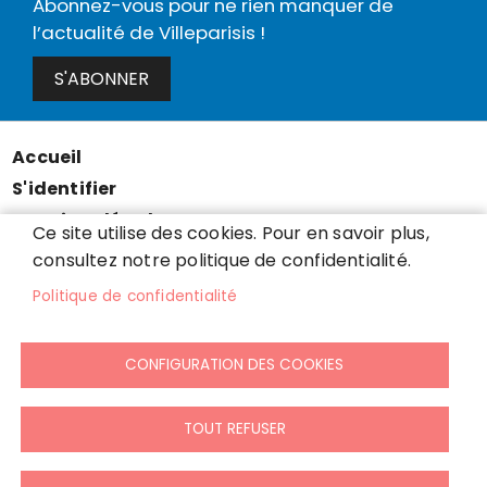
Abonnez-vous pour ne rien manquer de
l’actualité de Villeparisis !
S'ABONNER
Accueil
Menu
S'identifier
Pied
Mentions légales
de
Ce site utilise des cookies. Pour en savoir plus,
Données personnelles
consultez notre politique de confidentialité.
page
Accessibilité : partiellement conforme
Politique de confidentialité
Cookies
Contact
CONFIGURATION DES COOKIES
Presse
Plan du site
TOUT REFUSER