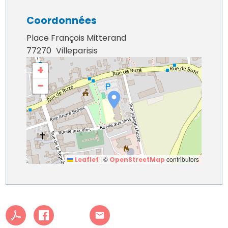
Coordonnées
Place François Mitterand
77270
Villeparisis
+
−
|
©
contributors
Leaflet
OpenStreetMap