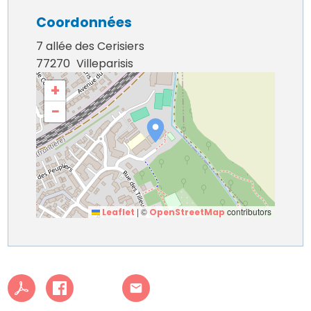
Coordonnées
7 allée des Cerisiers
77270
Villeparisis
+
−
|
©
contributors
Leaflet
OpenStreetMap