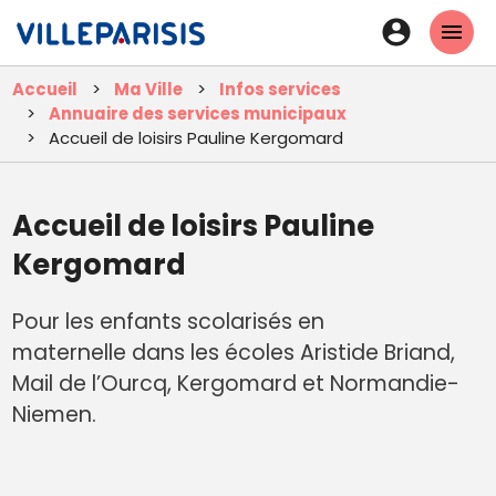
Aller
En-
au
tête
contenu
Accueil
Ma Ville
Infos services
principal
-
Annuaire des services municipaux
Connexi
Accueil de loisirs Pauline Kergomard
Accueil de loisirs Pauline
Kergomard
Pour les enfants scolarisés en
maternelle dans les écoles Aristide Briand,
Mail de l’Ourcq, Kergomard et Normandie-
Niemen.