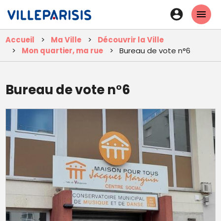
Aller
En-
au
tête
contenu
Accueil
Ma Ville
Découvrir la Ville
principal
-
Mon quartier, ma rue
Bureau de vote n°6
Connexi
Bureau de vote n°6