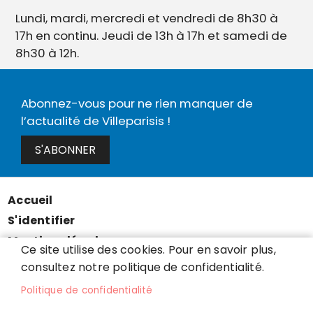
Lundi, mardi, mercredi et vendredi de 8h30 à
17h en continu. Jeudi de 13h à 17h et samedi de
8h30 à 12h.
Abonnez-vous pour ne rien manquer de
l’actualité de Villeparisis !
S'ABONNER
Accueil
Menu
S'identifier
Pied
Mentions légales
de
Ce site utilise des cookies. Pour en savoir plus,
Données personnelles
consultez notre politique de confidentialité.
page
Accessibilité : partiellement conforme
Politique de confidentialité
Cookies