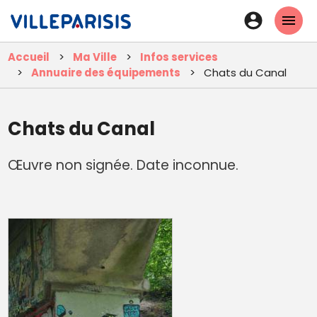
Aller
En-
au
tête
contenu
Accueil
Ma Ville
Infos services
principal
-
Annuaire des équipements
Chats du Canal
Connexi
Chats du Canal
Œuvre non signée. Date inconnue.