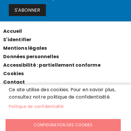
S'ABONNER
Accueil
Menu
S'identifier
Pied
Mentions légales
de
Données personnelles
page
Accessibilité : partiellement conforme
Cookies
Contact
Ce site utilise des cookies. Pour en savoir plus,
Presse
consultez notre politique de confidentialité.
Plan du site
Politique de confidentialité
CONFIGURATION DES COOKIES