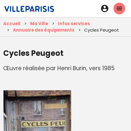
Aller
En-
au
tête
contenu
Accueil
Ma Ville
Infos services
principal
-
Annuaire des équipements
Cycles Peugeot
Connexi
Cycles Peugeot
Œuvre réalisée par Henri Burin, vers 1985