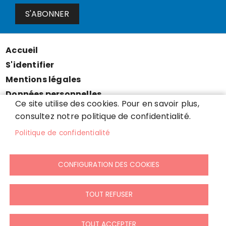
S'ABONNER
Accueil
Menu
S'identifier
Pied
Mentions légales
de
Données personnelles
page
Ce site utilise des cookies. Pour en savoir plus,
Accessibilité : partiellement conforme
consultez notre politique de confidentialité.
Cookies
Politique de confidentialité
Contact
Presse
CONFIGURATION DES COOKIES
Plan du site
TOUT REFUSER
TOUT ACCEPTER