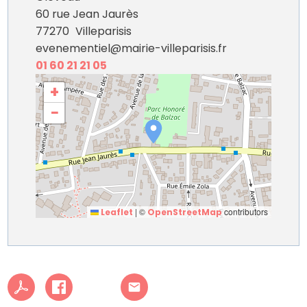
60 rue Jean Jaurès
77270
Villeparisis
evenementiel@mairie-villeparisis.fr
01 60 21 21 05
+
−
|
©
contributors
Leaflet
OpenStreetMap