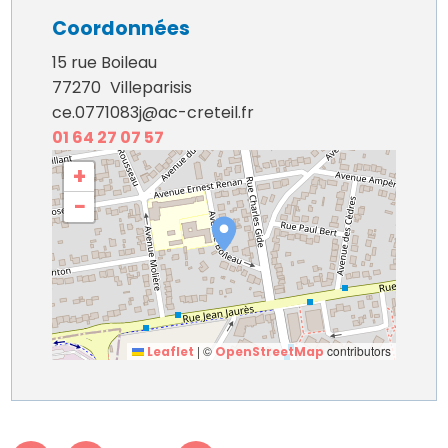
Coordonnées
15 rue Boileau
77270
Villeparisis
ce.0771083j@ac-creteil.fr
01 64 27 07 57
+
−
|
©
contributors
Leaflet
OpenStreetMap