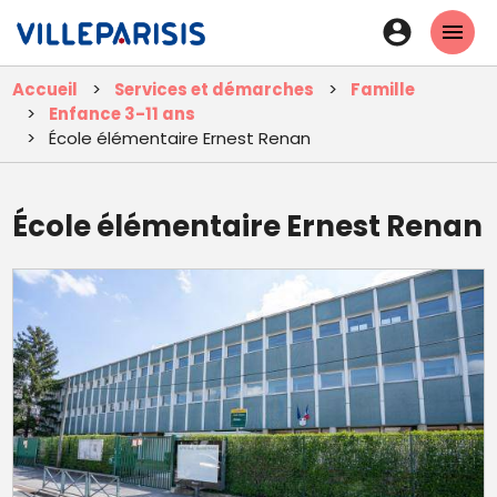
Aller
En-
au
tête
contenu
Accueil
Services et démarches
Famille
principal
-
Enfance 3-11 ans
Connexi
École élémentaire Ernest Renan
École élémentaire Ernest Renan