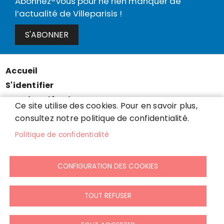
Abonnez-vous pour ne rien manquer de
l’actualité de Villeparisis !
S'ABONNER
Accueil
Menu
S'identifier
Pied
Mentions légales
de
Ce site utilise des cookies. Pour en savoir plus,
Données personnelles
consultez notre politique de confidentialité.
page
Accessibilité : partiellement conforme
Politique de confidentialité
Cookies
Contact
CONFIGURATION DES COOKIES
Presse
Plan du site
TOUT REFUSER