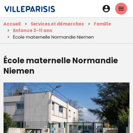
Aller
En-
au
tête
contenu
Accueil
Services et démarches
Famille
principal
-
Enfance 3-11 ans
Connexi
École maternelle Normandie Niemen
École maternelle Normandie
Niemen