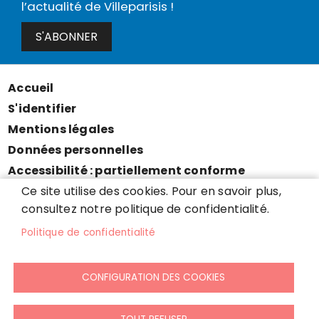
l’actualité de Villeparisis !
S'ABONNER
Accueil
Menu
S'identifier
Pied
Mentions légales
de
Données personnelles
page
Accessibilité : partiellement conforme
Cookies
Ce site utilise des cookies. Pour en savoir plus,
consultez notre politique de confidentialité.
Contact
Presse
Politique de confidentialité
Plan du site
CONFIGURATION DES COOKIES