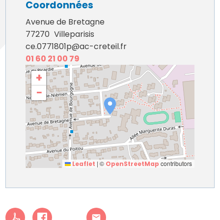
Coordonnées
Avenue de Bretagne
77270
Villeparisis
ce.0771801p@ac-creteil.fr
01 60 21 00 79
+
−
|
©
contributors
Leaflet
OpenStreetMap