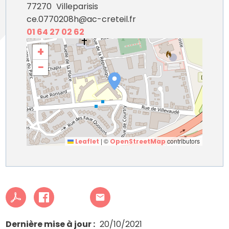
77270
Villeparisis
ce.0770208h@ac-creteil.fr
01 64 27 02 62
+
−
|
©
contributors
Leaflet
OpenStreetMap
Dernière mise à jour
20/10/2021