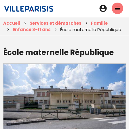
Aller
En-
au
tête
contenu
Accueil
Services et démarches
Famille
principal
-
Enfance 3-11 ans
École maternelle République
Connexi
École maternelle République