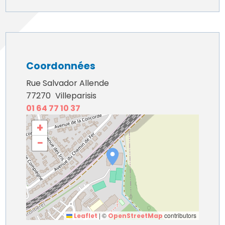
Coordonnées
Rue Salvador Allende
77270
Villeparisis
01 64 77 10 37
+
−
|
©
contributors
Leaflet
OpenStreetMap