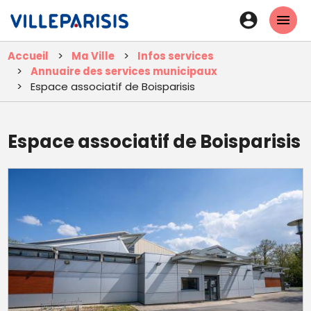
Aller
En-
au
tête
contenu
Accueil
Ma Ville
Infos services
principal
-
Annuaire des services municipaux
Connexi
Espace associatif de Boisparisis
Espace associatif de Boisparisis