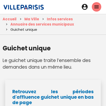
Aller
En-
au
tête
contenu
Accueil
Ma Ville
Infos services
principal
-
Annuaire des services municipaux
Connexi
Guichet unique
Guichet unique
Le guichet unique traite l’ensemble des
demandes dans un même lieu.
Retrouvez les périodes
d'affluence guichet unique en bas
de page