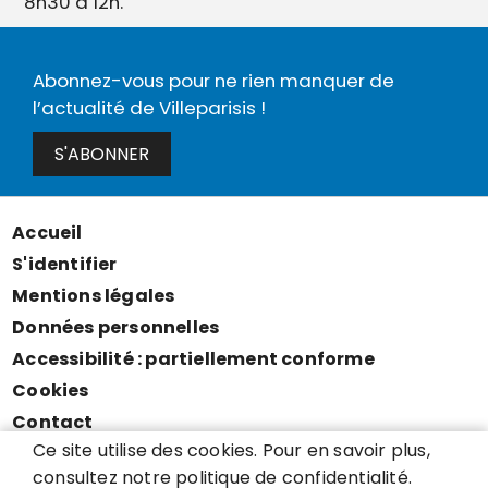
8h30 à 12h.
Abonnez-vous pour ne rien manquer de
l’actualité de Villeparisis !
S'ABONNER
Accueil
Menu
S'identifier
Pied
Mentions légales
de
Données personnelles
page
Accessibilité : partiellement conforme
Cookies
Contact
Ce site utilise des cookies. Pour en savoir plus,
Presse
consultez notre politique de confidentialité.
Plan du site