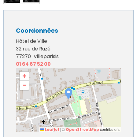
Coordonnées
Hôtel de Ville
32 rue de Ruzé
77270
Villeparisis
01 64 67 52 00
+
−
|
©
contributors
Leaflet
OpenStreetMap