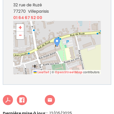
32 rue de Ruzé
77270
Villeparisis
01 64 67 52 00
+
−
|
©
contributors
Leaflet
OpenStreetMap
Dernière mise à jour
12/05/2025