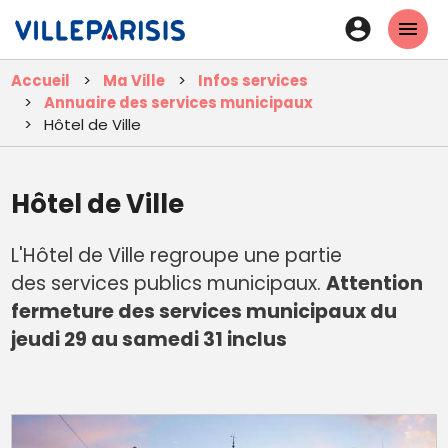
Aller
En-
au
tête
contenu
Accueil
Ma Ville
Infos services
principal
-
Annuaire des services municipaux
Connexi
Hôtel de Ville
Hôtel de Ville
L'Hôtel de Ville regroupe une partie
des services publics municipaux.
Attention
fermeture des services municipaux du
jeudi 29 au samedi 31 inclus