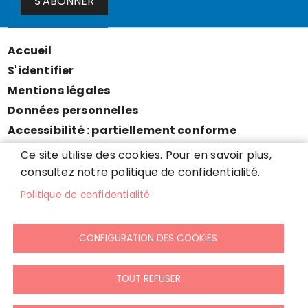
S'ABONNER
Accueil
Menu
S'identifier
Pied
Mentions légales
de
Données personnelles
page
Accessibilité : partiellement conforme
Cookies
Ce site utilise des cookies. Pour en savoir plus,
Contact
consultez notre politique de confidentialité.
Presse
Politique de confidentialité
Plan du site
CONFIGURATION DES COOKIES
TOUT REFUSER