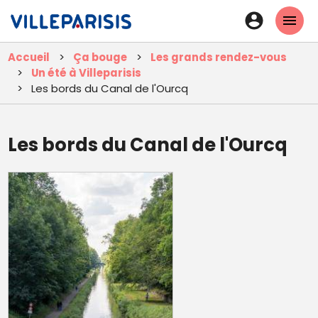
Aller
En-
au
tête
contenu
Accueil
Ça bouge
Les grands rendez-vous
principal
-
Un été à Villeparisis
Connexi
Les bords du Canal de l'Ourcq
Les bords du Canal de l'Ourcq