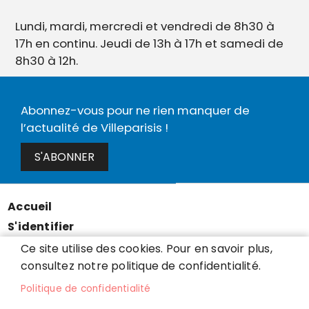
Lundi, mardi, mercredi et vendredi de 8h30 à
17h en continu. Jeudi de 13h à 17h et samedi de
8h30 à 12h.
Abonnez-vous pour ne rien manquer de
l’actualité de Villeparisis !
S'ABONNER
Accueil
Menu
S'identifier
Pied
Mentions légales
Ce site utilise des cookies. Pour en savoir plus,
de
consultez notre politique de confidentialité.
Données personnelles
page
Accessibilité : partiellement conforme
Politique de confidentialité
Cookies