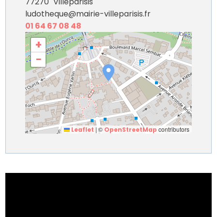
77270
Villeparisis
ludotheque@mairie-villeparisis.fr
01 64 67 08 48
+
−
|
©
contributors
Leaflet
OpenStreetMap