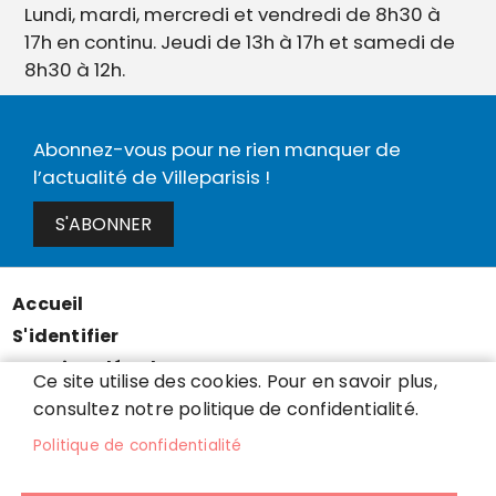
Lundi, mardi, mercredi et vendredi de 8h30 à
17h en continu. Jeudi de 13h à 17h et samedi de
8h30 à 12h.
Abonnez-vous pour ne rien manquer de
l’actualité de Villeparisis !
S'ABONNER
Accueil
Menu
S'identifier
Pied
Mentions légales
de
Ce site utilise des cookies. Pour en savoir plus,
Données personnelles
consultez notre politique de confidentialité.
page
Accessibilité : partiellement conforme
Politique de confidentialité
Cookies