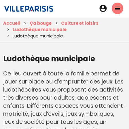
Aller
En-
au
tête
contenu
Accueil
Ça bouge
Culture et loisirs
principal
-
Ludothèque municipale
Connexi
Ludothèque municipale
Ludothèque municipale
Ce lieu ouvert à toute la famille permet de
jouer sur place ou d’emprunter des jeux. Les
ludothécaires vous proposent des activités
très diverses pour adultes, adolescents et
enfants. Différents espaces vous attendent :
motricité, jeux d’éveils, jeux symboliques,
jeux de société pour tous les âges, un