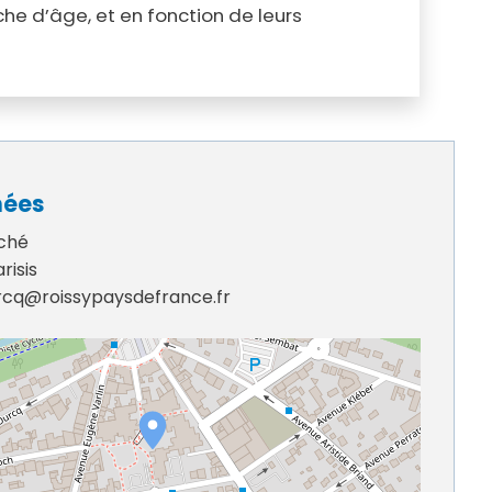
he d’âge, et en fonction de leurs
nées
ché
risis
cq@roissypaysdefrance.fr