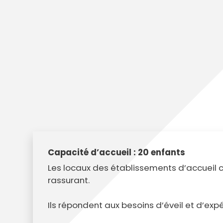
Annuaire des entreprises
Police muni
Octobre rose
Marché de la Ville
Sapeurs p
Game arena
Marchés publics
Vigilance 
Un Noël à Villeparisis
Entreprendre
Stationneme
Offres d'emploi locales
Préplainte 
Mécénat
Voisins vigi
Capacité d’accueil : 20 enfants
Les locaux des établissements d’accueil c
rassurant.
Ils répondent aux besoins d’éveil et d’expé