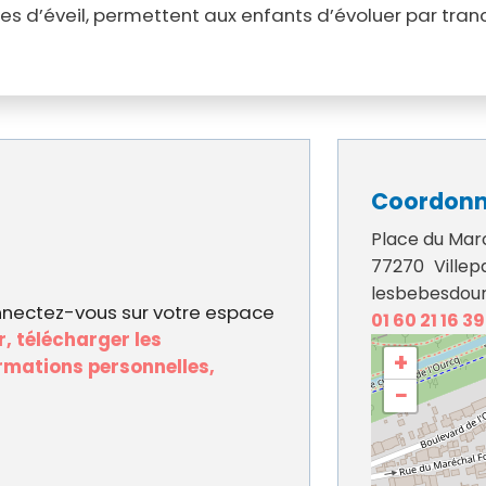
es d’éveil, permettent aux enfants d’évoluer par tranc
Coordon
Place du Mar
77270
Villepa
lesbebesdour
nnectez-vous sur votre espace
01 60 21 16 39
, télécharger les
+
ormations personnelles,
−