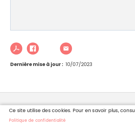
Dernière mise à jour
10/07/2023
MAIRIE DE VILLEPARI
Ce site utilise des cookies. Pour en savoir plus, consu
Politique de confidentialité
32 rue de Ruzé - 77270 Villeparisis
Lu
Tél. 01 64 67 52 00
8h