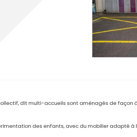
cipale et vidéo-protection
ompiers
Propreté
et cambriolage
Travaux
nt et fourrière
Assainissement
en ligne
lants et solidaires
Plan local d'urbanisme
Autorisations d'urbanisme
Fiscalité des enseignes
ollectif, dit multi-accueils sont aménagés de façon 
rimentation des enfants, avec du mobilier adapté à leu