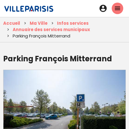
Aller
En-
au
tête
contenu
Accueil
Ma Ville
Infos services
principal
-
Annuaire des services municipaux
Connexi
Parking François Mitterrand
Parking François Mitterrand