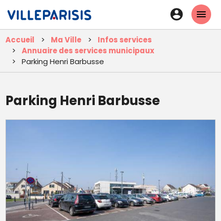
Aller
En-
au
tête
contenu
Accueil
Ma Ville
Infos services
principal
-
Annuaire des services municipaux
Connexi
Parking Henri Barbusse
Parking Henri Barbusse