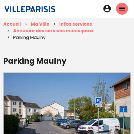
Aller
En-
au
tête
contenu
Accueil
Ma Ville
Infos services
principal
-
Annuaire des services municipaux
Connexi
Parking Maulny
Parking Maulny