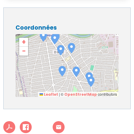
Coordonnées
+
−
|
©
contributors
Leaflet
OpenStreetMap