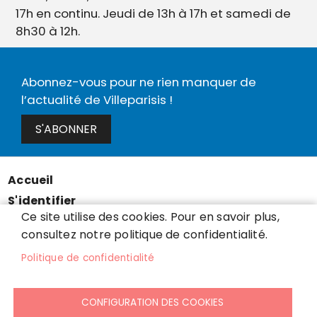
17h en continu. Jeudi de 13h à 17h et samedi de
8h30 à 12h.
Abonnez-vous pour ne rien manquer de
l’actualité de Villeparisis !
S'ABONNER
Accueil
Menu
S'identifier
Pied
Ce site utilise des cookies. Pour en savoir plus,
Mentions légales
de
consultez notre politique de confidentialité.
Données personnelles
page
Politique de confidentialité
Accessibilité : partiellement conforme
Cookies
Contact
CONFIGURATION DES COOKIES