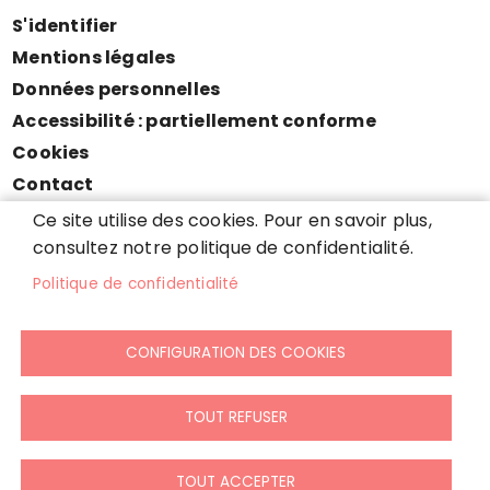
S'identifier
Pied
Mentions légales
de
Données personnelles
page
Accessibilité : partiellement conforme
Cookies
Contact
Presse
Ce site utilise des cookies. Pour en savoir plus,
Plan du site
consultez notre politique de confidentialité.
Politique de confidentialité
CONFIGURATION DES COOKIES
TOUT REFUSER
TOUT ACCEPTER