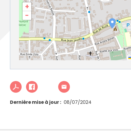
+
−
Dernière mise à jour
08/07/2024