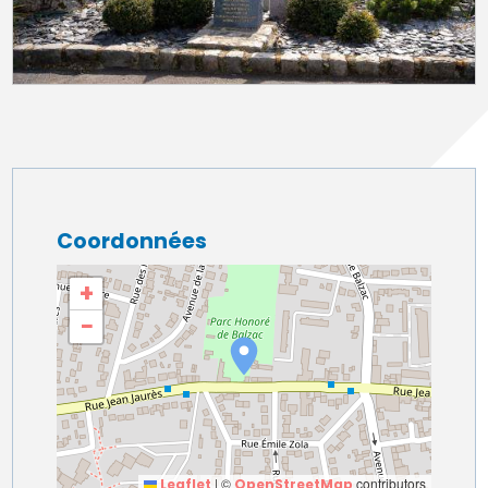
Coordonnées
+
−
|
©
contributors
Leaflet
OpenStreetMap