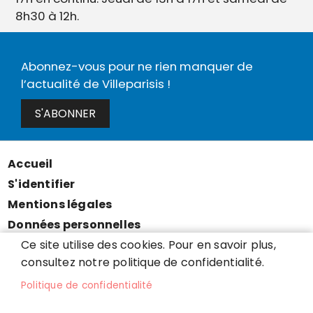
8h30 à 12h.
Abonnez-vous pour ne rien manquer de
l’actualité de Villeparisis !
S'ABONNER
Accueil
Menu
S'identifier
Pied
Mentions légales
de
Données personnelles
page
Accessibilité : partiellement conforme
Ce site utilise des cookies. Pour en savoir plus,
consultez notre politique de confidentialité.
Cookies
Contact
Politique de confidentialité
Presse