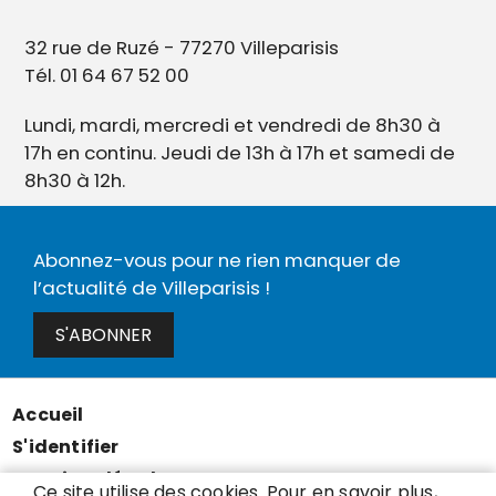
32 rue de Ruzé - 77270 Villeparisis
Tél. 01 64 67 52 00
Lundi, mardi, mercredi et vendredi de 8h30 à
17h en continu. Jeudi de 13h à 17h et samedi de
8h30 à 12h.
Abonnez-vous pour ne rien manquer de
l’actualité de Villeparisis !
S'ABONNER
Accueil
Menu
S'identifier
Pied
Mentions légales
de
Ce site utilise des cookies. Pour en savoir plus,