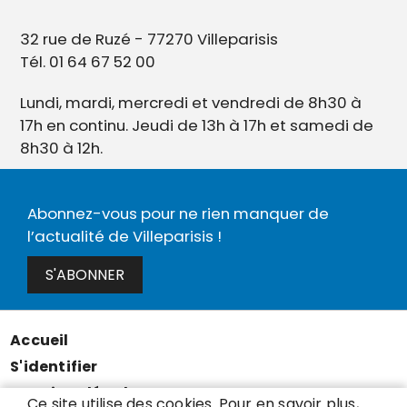
32 rue de Ruzé - 77270 Villeparisis
Tél. 01 64 67 52 00
Lundi, mardi, mercredi et vendredi de 8h30 à
17h en continu. Jeudi de 13h à 17h et samedi de
8h30 à 12h.
Abonnez-vous pour ne rien manquer de
l’actualité de Villeparisis !
S'ABONNER
Accueil
Menu
S'identifier
Pied
Mentions légales
de
Ce site utilise des cookies. Pour en savoir plus,