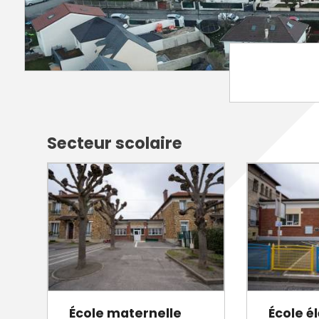
Annuaire des entreprises
Police muni
Octobre rose
Marché de la Ville
Sapeurs p
Game arena
Marchés publics
Vigilance 
Un Noël à Villeparisis
Entreprendre
Stationneme
Offres d'emploi locales
Préplainte 
Mécénat
Voisins vigi
Secteur scolaire
École maternelle
École é