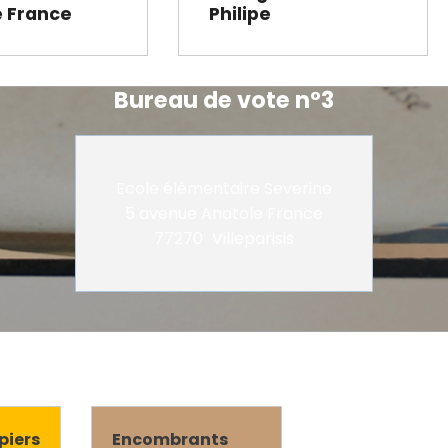
e France
Philipe
Bureau de vote n°3
Ecole élémentaire Severine
5 avenue Anatole France
77270
Villeparisis
piers
Encombrants