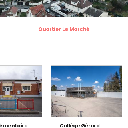
cipale et vidéo-protection
ompiers
Propreté
et cambriolage
Travaux
nt et fourrière
Assainissement
en ligne
Quartier Le Marché
lants et solidaires
Plan local d'urbanisme
Autorisations d'urbanisme
Fiscalité des enseignes
lémentaire
Collège Gérard