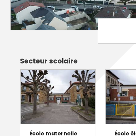
Annuaire des entreprises
Police muni
Octobre rose
Marché de la Ville
Sapeurs p
Game arena
Marchés publics
Vigilance 
Un Noël à Villeparisis
Entreprendre
Stationneme
Offres d'emploi locales
Préplainte 
Mécénat
Voisins vigi
Secteur scolaire
École maternelle
École é