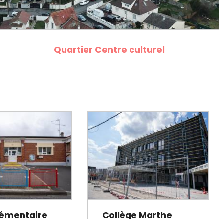
cipale et vidéo-protection
ompiers
Propreté
et cambriolage
Travaux
nt et fourrière
Assainissement
en ligne
Quartier Centre culturel
lants et solidaires
Plan local d'urbanisme
Autorisations d'urbanisme
Fiscalité des enseignes
lémentaire
Collège Marthe