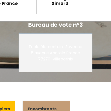
e France
Simard
Bureau de vote n°3
Ecole élémentaire Severine
5 avenue Anatole France
77270
Villeparisis
piers
Encombrants