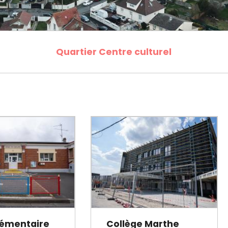
cipale et vidéo-protection
ompiers
Propreté
et cambriolage
Travaux
nt et fourrière
Assainissement
en ligne
Quartier Centre culturel
lants et solidaires
Plan local d'urbanisme
Autorisations d'urbanisme
Fiscalité des enseignes
lémentaire
Collège Marthe