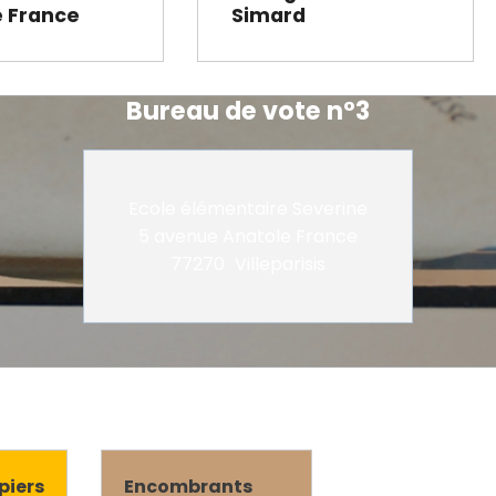
e France
Simard
Bureau de vote n°3
Ecole élémentaire Severine
5 avenue Anatole France
77270
Villeparisis
piers
Encombrants