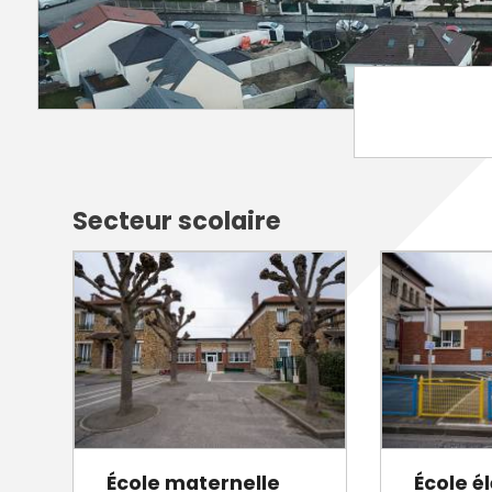
Annuaire des entreprises
Police muni
Octobre rose
Marché de la Ville
Sapeurs p
Game arena
Marchés publics
Vigilance 
Un Noël à Villeparisis
Entreprendre
Stationneme
Offres d'emploi locales
Préplainte 
Mécénat
Voisins vigi
Secteur scolaire
École maternelle
École é