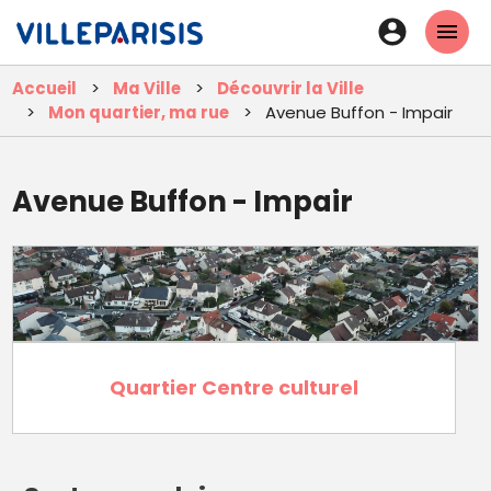
Aller
En-
au
tête
contenu
Accueil
Ma Ville
Découvrir la Ville
principal
-
Mon quartier, ma rue
Avenue Buffon - Impair
Connexi
Avenue Buffon - Impair
Quartier Centre culturel