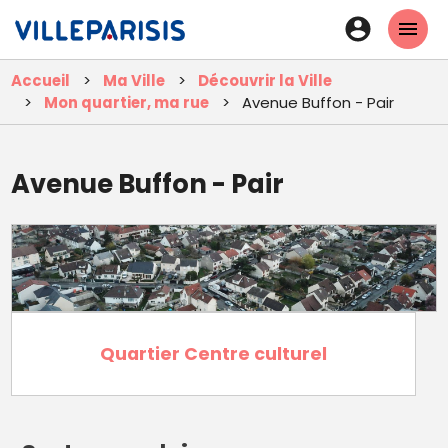
Aller
En-
au
tête
contenu
Accueil
Ma Ville
Découvrir la Ville
principal
-
Mon quartier, ma rue
Avenue Buffon - Pair
Connexi
Avenue Buffon - Pair
Quartier Centre culturel