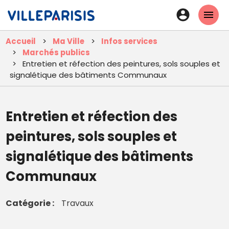
Aller
En-
au
tête
contenu
Accueil
Ma Ville
Infos services
principal
-
Marchés publics
Connexi
Entretien et réfection des peintures, sols souples et
signalétique des bâtiments Communaux
Entretien et réfection des
peintures, sols souples et
signalétique des bâtiments
Communaux
Catégorie
Travaux