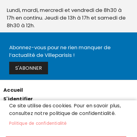
Lundi, mardi, mercredi et vendredi de 8h30 à
17h en continu. Jeudi de 13h à 17h et samedi de
8h30 à 12h.
Abonnez-vous pour ne rien manquer de
l’actualité de Villeparisis !
S'ABONNER
Accueil
Menu
S'identifier
Pied
Ce site utilise des cookies. Pour en savoir plus,
Mentions légales
de
consultez notre politique de confidentialité.
Données personnelles
page
Politique de confidentialité
Accessibilité : partiellement conforme
Cookies