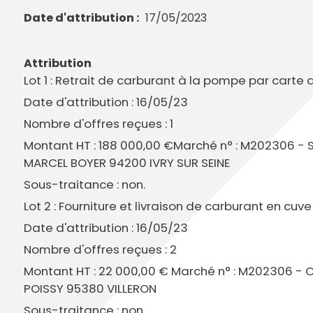
Annuaire des entreprises
Police muni
Octobre rose
Date d'attribution
17/05/2023
Marché de la Ville
Sapeurs p
Game arena
Marchés publics
Vigilance 
Un Noël à Villeparisis
Entreprendre
Stationneme
Attribution
Offres d'emploi locales
Préplainte 
Lot 1 : Retrait de carburant à la pompe par carte
Mécénat
Voisins vigi
Date d'attribution : 16/05/23
Nombre d'offres reçues : 1
Montant HT : 188 000,00 €Marché n° : M202306 -
MARCEL BOYER 94200 IVRY SUR SEINE
Sous-traitance : non.
Lot 2 : Fourniture et livraison de carburant en cuv
Date d'attribution : 16/05/23
Nombre d'offres reçues : 2
Montant HT : 22 000,00 € Marché n° : M202306 - C
POISSY 95380 VILLERON
Sous-traitance : non.