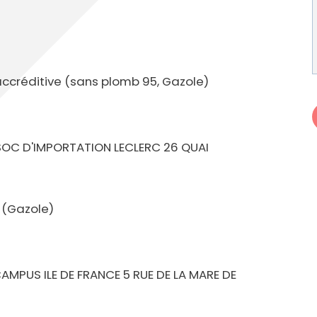
cipale et vidéo-protection
ompiers
Propreté
et cambriolage
Travaux
nt et fourrière
Assainissement
en ligne
 accréditive (sans plomb 95, Gazole)
lants et solidaires
Plan local d'urbanisme
 SOC D'IMPORTATION LECLERC 26 QUAI
Autorisations d'urbanisme
Fiscalité des enseignes
e (Gazole)
AMPUS ILE DE FRANCE 5 RUE DE LA MARE DE