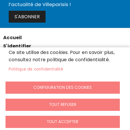
l’actualité de Villeparisis !
S'ABONNER
Accueil
Menu
S'identifier
Pied
Ce site utilise des cookies. Pour en savoir plus,
Mentions légales
de
consultez notre politique de confidentialité.
Données personnelles
page
Politique de confidentialité
Accessibilité : partiellement conforme
Cookies
CONFIGURATION DES COOKIES
Contact
Presse
Plan du site
TOUT REFUSER
TOUT ACCEPTER