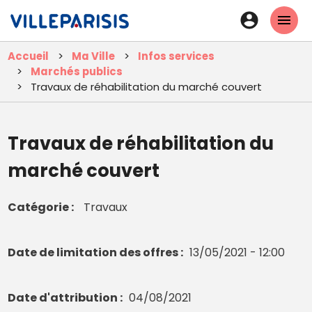
Aller
En-
au
tête
contenu
Accueil
Ma Ville
Infos services
principal
-
Marchés publics
Connexi
Travaux de réhabilitation du marché couvert
Travaux de réhabilitation du
marché couvert
Catégorie
Travaux
Date de limitation des offres
13/05/2021 - 12:00
Date d'attribution
04/08/2021