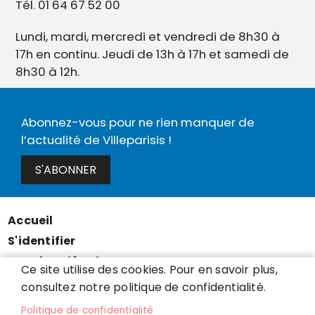
Tél. 01 64 67 52 00
Lundi, mardi, mercredi et vendredi de 8h30 à
17h en continu. Jeudi de 13h à 17h et samedi de
8h30 à 12h.
Abonnez-vous pour ne rien manquer de
l’actualité de Villeparisis !
S'ABONNER
Accueil
Menu
S'identifier
Pied
Mentions légales
de
Ce site utilise des cookies. Pour en savoir plus,
Données personnelles
consultez notre politique de confidentialité.
page
Accessibilité : partiellement conforme
Politique de confidentialité