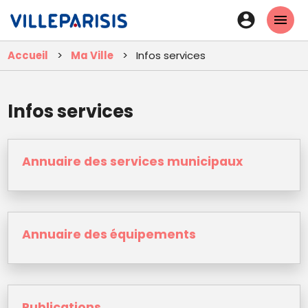
Aller
En-
au
tête
contenu
Accueil
Ma Ville
Infos services
principal
-
Connexi
Infos services
Annuaire des services municipaux
Annuaire des équipements
Publications