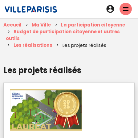
Aller
En-
au
tête
contenu
Accueil
Ma Ville
La participation citoyenne
principal
-
Budget de participation citoyenne et autres
Connexi
outils
Les réalisations
Les projets réalisés
Les projets réalisés