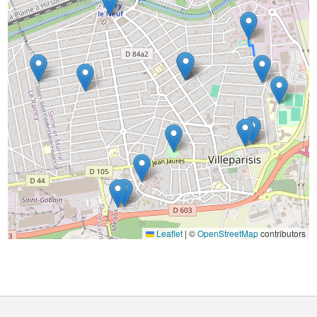
Leaflet
|
©
OpenStreetMap
contributors