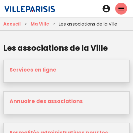
Aller
En-
au
tête
contenu
Accueil
Ma Ville
Les associations de la Ville
principal
-
Connexi
Les associations de la Ville
Services en ligne
Annuaire des associations
Formalités administratives pour les