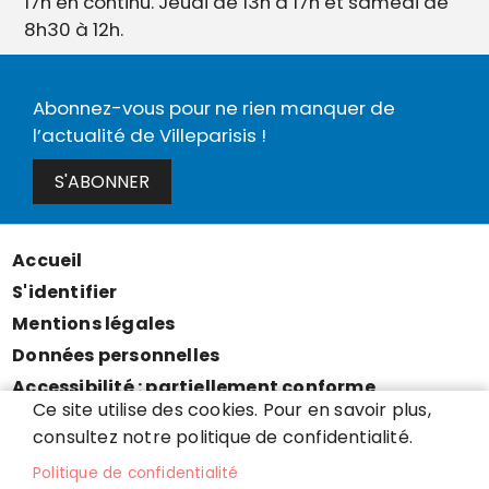
17h en continu. Jeudi de 13h à 17h et samedi de
8h30 à 12h.
Abonnez-vous pour ne rien manquer de
l’actualité de Villeparisis !
S'ABONNER
Accueil
Menu
S'identifier
Pied
Mentions légales
de
Données personnelles
page
Accessibilité : partiellement conforme
Ce site utilise des cookies. Pour en savoir plus,
Cookies
consultez notre politique de confidentialité.
Contact
Politique de confidentialité
Presse